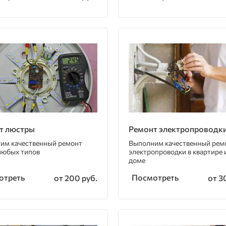
т люстры
Ремонт электропроводк
им качественный ремонт
Выполним качественный рем
любых типов
электропроводки в квартире 
доме
отреть
Посмотреть
от 200 руб.
от 3