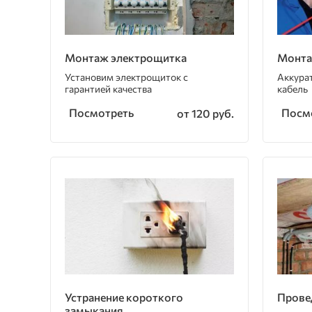
Монтаж электрощитка
Монта
Установим электрощиток с
Аккура
гарантией качества
кабель
Посмотреть
Посм
от 120 руб.
Устранение короткого
Прове
замыкания