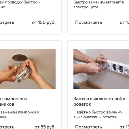
ём проводку быстро и
Быстро заменим автомат в
сно
электрощите
отреть
Посмотреть
от 150 руб.
от 1
а лампочек и
Замена выключателей и
дников
розеток
 заменим лампочки и
Надёжно быстро заменим
ники
выключатели и розетки
отреть
Посмотреть
от 55 руб.
от 1