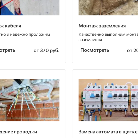
ж кабеля
Монтаж заземления
тно и надёжно проложим
Качественно выполним монт
заземления
отреть
Посмотреть
от 370 руб.
от 2
дение проводки
Замена автомата в щитке