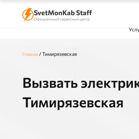
SvetMonKab Staff
Официальный сервисный центр
Усл
/
Тимирязевская
Главная
Вызвать электрик
Тимирязевская