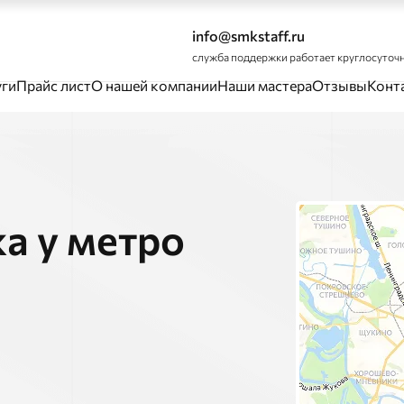
info@smkstaff.ru
служба поддержки работает круглосуточ
уги
Прайс лист
О нашей компании
Наши мастера
Отзывы
Конт
а у метро