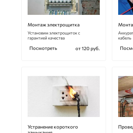
Монтаж электрощитка
Монта
Установим электрощиток с
Аккура
гарантией качества
кабель
Посмотреть
Посм
от 120 руб.
Устранение короткого
Прове
замыкания