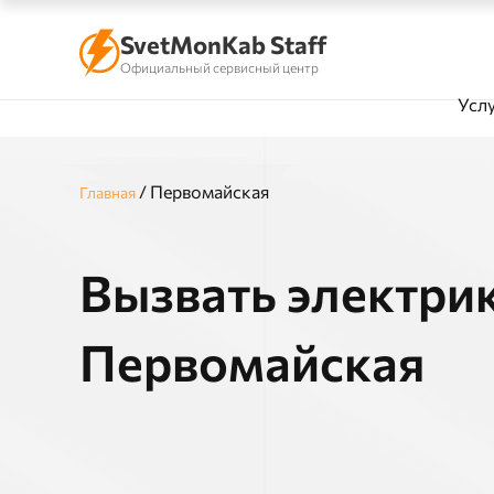
SvetMonKab Staff
Официальный сервисный центр
Усл
/
Первомайская
Главная
Вызвать электрик
Первомайская