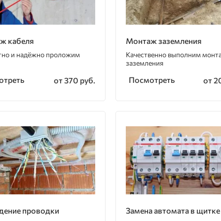
ж кабеля
Монтаж заземления
тно и надёжно проложим
Качественно выполним монт
заземления
отреть
Посмотреть
от 370 руб.
от 2
дение проводки
Замена автомата в щитке