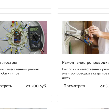
т люстры
Ремонт электропроводк
им качественный ремонт
Выполним качественный рем
любых типов
электропроводки в квартире 
доме
отреть
Посмотреть
от 200 руб.
от 3