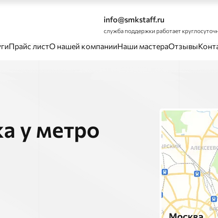
info@smkstaff.ru
служба поддержки работает круглосуточ
уги
Прайс лист
О нашей компании
Наши мастера
Отзывы
Конт
а у метро