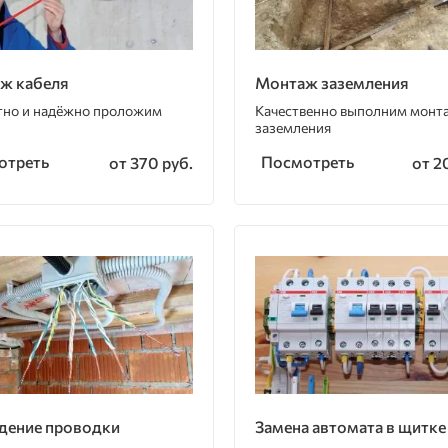
ж кабеля
Монтаж заземления
тно и надёжно проложим
Качественно выполним монт
заземления
отреть
Посмотреть
от 370 руб.
от 2
дение проводки
Замена автомата в щитке