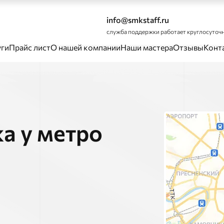
info@smkstaff.ru
служба поддержки работает круглосуточ
уги
Прайс лист
О нашей компании
Наши мастера
Отзывы
Конт
а у метро