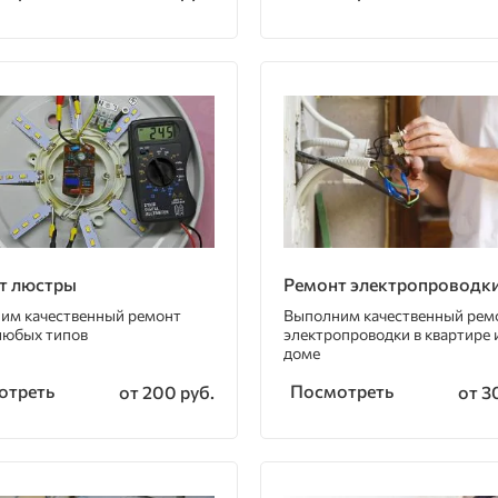
т люстры
Ремонт электропроводк
им качественный ремонт
Выполним качественный рем
любых типов
электропроводки в квартире 
доме
отреть
Посмотреть
от 200 руб.
от 3