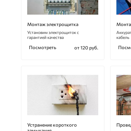
Монтаж электрощитка
Монта
Установим электрощиток с
Аккура
гарантией качества
кабель
Посмотреть
Посм
от 120 руб.
Устранение короткого
Прове
замыкания