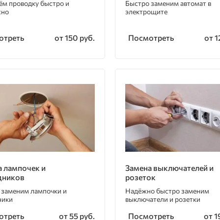
ём проводку быстро и
Быстро заменим автомат в
сно
электрощите
отреть
Посмотреть
от 150 руб.
от 1
а лампочек и
Замена выключателей и
дников
розеток
 заменим лампочки и
Надёжно быстро заменим
ники
выключатели и розетки
отреть
Посмотреть
от 55 руб.
от 1