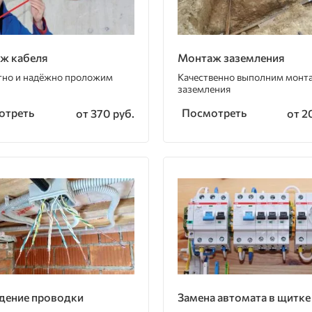
ж кабеля
Монтаж заземления
тно и надёжно проложим
Качественно выполним монт
заземления
отреть
Посмотреть
от 370 руб.
от 2
дение проводки
Замена автомата в щитке