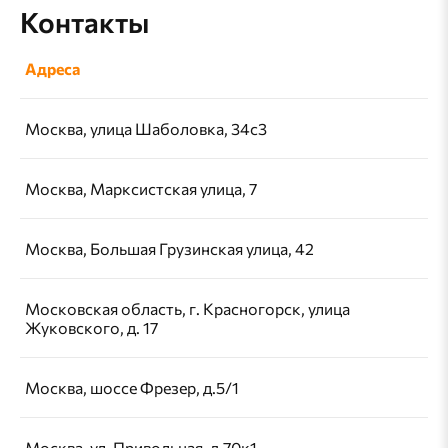
опыт работы и рекомендации от предыдущих
Контакты
клиентов свидетельствуют о надежности. Третий
аспект — внимание к деталям и соблюдение
Адреса
стандартов безопасности. Наконец, хороший
электрик всегда готов дать разъяснения и
предложения по улучшению электрической
Москва, улица Шаболовка, 34с3
системы вашего дома.
Москва, Марксистская улица, 7
Москва, Большая Грузинская улица, 42
Московская область, г. Красногорск, улица
Жуковского, д. 17
Москва, шоссе Фрезер, д.5/1
Москва, ул. Привольная, д.70к1