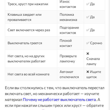
Износ
Треск, хруст при нажатии
✅ Да
контактов
Клавиша заедает или
Поломка
✅ Да
проваливается
механизма
Подгорание
Свет включается через раз
✅ Да
контактов
Плохой
Выключатель греется
✅ Срочно
контакт
❌
Нет света, но на других
Проверьте
Сначала
выключателях работает
лампочку
лампу
Автомат
❌ Ищите
Нет света во всей комнате
отключился
щиток
Если вы столкнулись с тем, что выключатель перестал
включать свет, но механически работает — изучите
материал
Почему не работает выключатель света
. А
если при нажатии слышен треск или хруст — обратите