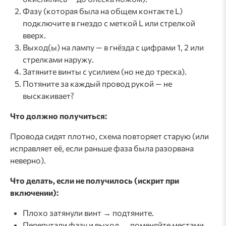
Фазу (которая была на общем контакте L)
подключите в гнездо с меткой L или стрелкой
вверх.
Выход(ы) на лампу — в гнёзда с цифрами 1, 2 или
стрелками наружу.
Затяните винты с усилием (но не до треска).
Потяните за каждый провод рукой — не
выскакивает?
Что должно получиться:
Провода сидят плотно, схема повторяет старую (или
исправляет её, если раньше фаза была разорвана
неверно).
Что делать, если не получилось (искрит при
включении):
Плохо затянули винт → подтяните.
Перепутали фазу и выход → поменяйте местами