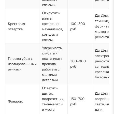
клеммы.
Открутить
Да
. Для ме
винты
техники,
Крестовая
крепления
100–300
фурнитуры
отвертка
механизмов,
руб
мелкого
крышек и
ремонта.
клемм.
Удерживать,
Да
. Для
сгибать и
электромо
Плоскогубцы с
подтягивать
300–800
ремонта
изолированными
провода,
руб
сантехники
ручками
работать с
крепежа и
мелкими
бытовых ра
деталями.
Осветить
щиток,
Да
. Для ре
подрозетник,
150–700
аварийного
Фонарик
темные углы
руб
света, маш
и места
дачи.