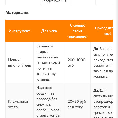
подключения.
Материалы:
Сколько
Пригодится 
Инструмент
Для чего
стоит
ещё
(примерно)
Заменить
Да
. Запасной
старый
выключатель
механизм на
Новый
200–1000
пригодится п
совместимый
выключатель
руб
ремонте или
по типу и
замене в друг
количеству
комнате.
клавиш.
Надежно
Да
. Для
соединить
светильников,
провода без
Клеммники
20–80 руб
распредкороб
скрутки,
Wago
за штуку
розеток и
особенно если
временных
старые концы
подключений.