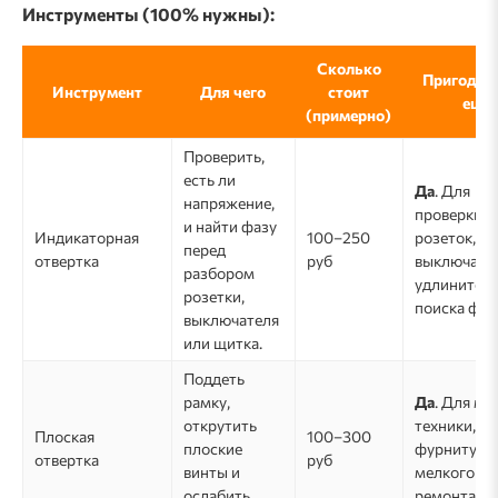
Инструменты (100% нужны):
Сколько
Пригодитс
Инструмент
Для чего
стоит
ещё
(примерно)
Проверить,
есть ли
Да
. Для
напряжение,
проверки
и найти фазу
Индикаторная
100–250
розеток,
перед
отвертка
руб
выключател
разбором
удлинителе
розетки,
поиска фаз
выключателя
или щитка.
Поддеть
рамку,
Да
. Для ме
открутить
техники,
Плоская
100–300
плоские
фурнитуры
отвертка
руб
винты и
мелкого
ослабить
ремонта.