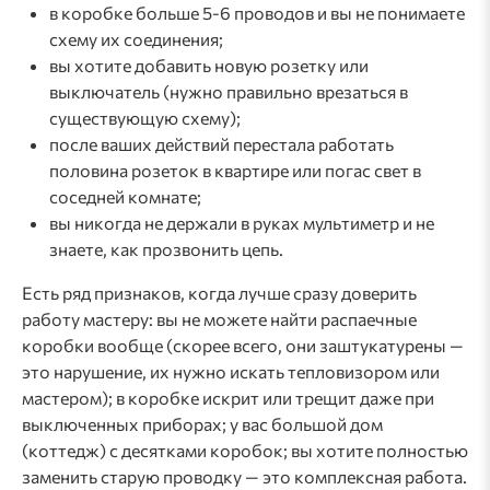
в коробке больше 5-6 проводов и вы не понимаете
схему их соединения;
вы хотите добавить новую розетку или
выключатель (нужно правильно врезаться в
существующую схему);
после ваших действий перестала работать
половина розеток в квартире или погас свет в
соседней комнате;
вы никогда не держали в руках мультиметр и не
знаете, как прозвонить цепь.
Есть ряд признаков, когда лучше сразу доверить
работу мастеру: вы не можете найти распаечные
коробки вообще (скорее всего, они заштукатурены —
это нарушение, их нужно искать тепловизором или
мастером); в коробке искрит или трещит даже при
выключенных приборах; у вас большой дом
(коттедж) с десятками коробок; вы хотите полностью
заменить старую проводку — это комплексная работа.