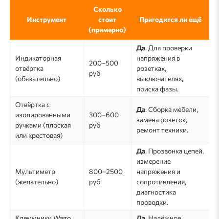
Сколько
Инструмент
стоит
Пригодится ли ещё
(примерно)
Да
. Для проверки
Индикаторная
напряжения в
200–500
отвёртка
розетках,
руб
(обязательно)
выключателях,
поиска фазы.
Отвёртка с
Да
. Сборка мебели,
изолированными
300–600
замена розеток,
ручками (плоская
руб
ремонт техники.
или крестовая)
Да
. Прозвонка цепей,
измерение
Мультиметр
800–2500
напряжения и
(желательно)
руб
сопротивления,
диагностика
проводки.
Клеммники Wago
Да
. Надёжное