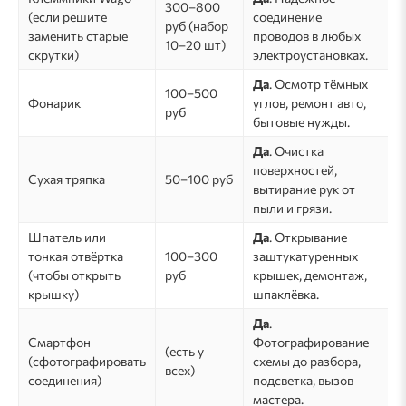
300–800
(если решите
соединение
руб (набор
заменить старые
проводов в любых
10–20 шт)
скрутки)
электроустановках.
Да
. Осмотр тёмных
100–500
Фонарик
углов, ремонт авто,
руб
бытовые нужды.
Да
. Очистка
поверхностей,
Сухая тряпка
50–100 руб
вытирание рук от
пыли и грязи.
Шпатель или
Да
. Открывание
тонкая отвёртка
100–300
заштукатуренных
(чтобы открыть
руб
крышек, демонтаж,
крышку)
шпаклёвка.
Да
.
Смартфон
Фотографирование
(есть у
(сфотографировать
схемы до разбора,
всех)
соединения)
подсветка, вызов
мастера.